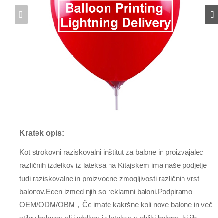
Kratek opis:
Kot strokovni raziskovalni inštitut za balone in proizvajalec
različnih izdelkov iz lateksa na Kitajskem ima naše podjetje
tudi raziskovalne in proizvodne zmogljivosti različnih vrst
balonov.Eden izmed njih so reklamni baloni.Podpiramo
OEM/ODM/OBM，Če imate kakršne koli nove balone in več
stilov balonov ali izdelkov iz lateksa v obliki balona, ​​ki jih