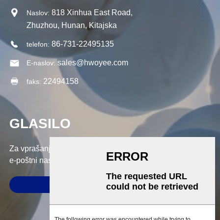
818 Xinhua East Road,
Naslov:
Zhuzhou, Hunan, Kitajska
86-731-22495135
telefon:
sales@hwoyee.com
E-naslov:
22494158
faks:
GLASILO
Za vprašanja o naših izdelkih ali ceniku nam pustite svoj
e-poštni naslov in kontaktirali vas bomo v 24 urah.
POŠLJI