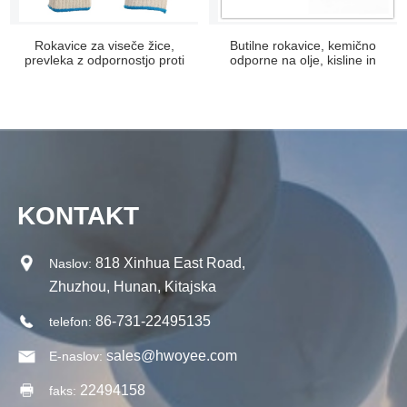
Rokavice za viseče žice,
Butilne rokavice, kemično
prevleka z odpornostjo proti
odporne na olje, kisline in
obrabi...
alkalije...
KONTAKT
818 Xinhua East Road,
Naslov:
Zhuzhou, Hunan, Kitajska
86-731-22495135
telefon:
sales@hwoyee.com
E-naslov:
22494158
faks: