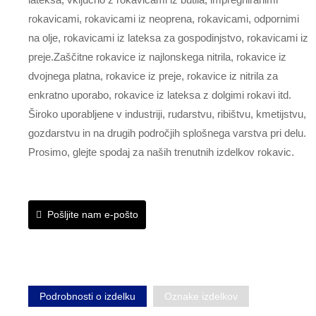
rokavicami, rokavicami iz neoprena, rokavicami, odpornimi
na olje, rokavicami iz lateksa za gospodinjstvo, rokavicami iz
preje.Zaščitne rokavice iz najlonskega nitrila, rokavice iz
dvojnega platna, rokavice iz preje, rokavice iz nitrila za
enkratno uporabo, rokavice iz lateksa z dolgimi rokavi itd.
Široko uporabljene v industriji, rudarstvu, ribištvu, kmetijstvu,
gozdarstvu in na drugih področjih splošnega varstva pri delu.
Prosimo, glejte spodaj za naših trenutnih izdelkov rokavic.
Pošljite nam e-pošto
Podrobnosti o izdelku
Oznake izdelkov