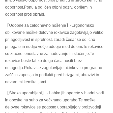
imajo visoko odpornost proti predrtju in široko kemično
odpornost.Ponuja odličen otipni odziv, oprijem in
odpornost proti obrabi.
【Udobne za celodnevno nošenje】-Ergonomsko
oblikovane moške delovne rokavice zagotavljajo veliko
prilagodljivost in spretnost, zaradi česar se odlično
prilegate in nudijo večje udobje med delom.Te rokavice
so zračne, enostavne za nadevanje in slačenje.Te
rokavice boste lahko dolgo časa nosili brez
nelagodja.Rokavice zagotavljajo učinkovito pregradno
zaščito zapestja in podlakti pred brizgami, abrazivi in ​​
nevarnimi kemikalijami.
【Široko uporabljeni】 - Lahko jih operete v hladni vodi
in obesite na suho za večkratno uporabo.Te moške
delovne rokavice se pogosto uporabljajo v proizvodnji