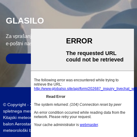
GLASILO
Za vprašanja o naših izdelkih ali ceniku nam pustite svoj
e-poštni naslov in kontaktirali vas bomo v 24 urah.
POŠLJI
© Copyright - 2010-2023 : Vse pravice pridržane.
Zemljevid
spletnega mesta
-
AMP Mobile
Kitajski meteorološki baloni
,
600 g vremenski balon
,
Vremenski
balon Aerostar
,
Kitajski vremenski balon
,
Velik balon
,
Kitajski
meteorološki balon
,