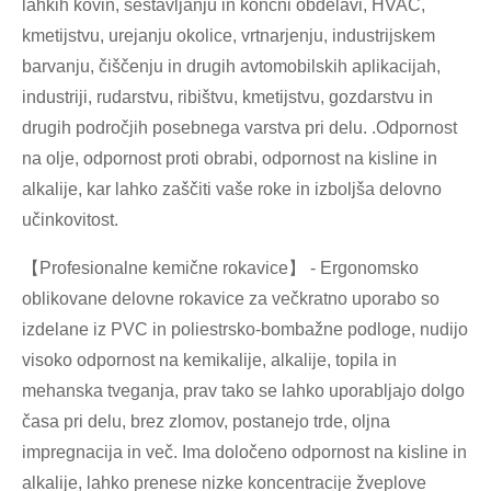
lahkih kovin, sestavljanju in končni obdelavi, HVAC,
kmetijstvu, urejanju okolice, vrtnarjenju, industrijskem
barvanju, čiščenju in drugih avtomobilskih aplikacijah,
industriji, rudarstvu, ribištvu, kmetijstvu, gozdarstvu in
drugih področjih posebnega varstva pri delu. .Odpornost
na olje, odpornost proti obrabi, odpornost na kisline in
alkalije, kar lahko zaščiti vaše roke in izboljša delovno
učinkovitost.
【Profesionalne kemične rokavice】 - Ergonomsko
oblikovane delovne rokavice za večkratno uporabo so
izdelane iz PVC in poliestrsko-bombažne podloge, nudijo
visoko odpornost na kemikalije, alkalije, topila in
mehanska tveganja, prav tako se lahko uporabljajo dolgo
časa pri delu, brez zlomov, postanejo trde, oljna
impregnacija in več. Ima določeno odpornost na kisline in
alkalije, lahko prenese nizke koncentracije žveplove