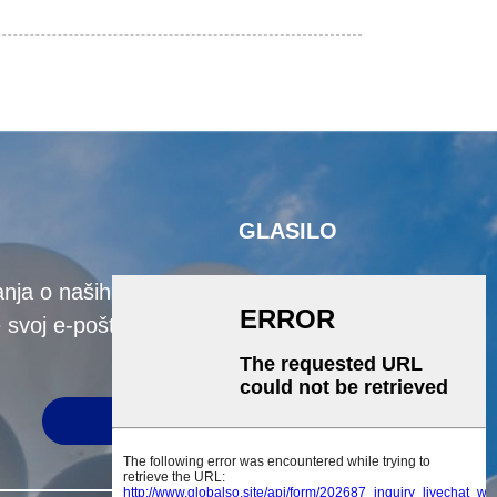
GLASILO
nja o naših izdelkih ali ceniku nam
 svoj e-poštni naslov in kontaktirali
vas bomo v 24 urah.
POŠLJI