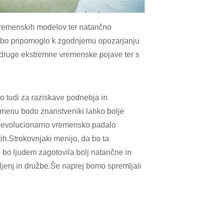
 vremenskih modelov ter natančno
o bo pripomoglo k zgodnjemu opozarjanju
 druge ekstremne vremenske pojave ter s
tudi za raziskave podnebja in
emenu bodo znanstveniki lahko bolje
Revolucionarno vremensko padalo
etih.Strokovnjaki menijo, da bo ta
 bo ljudem zagotovila bolj natančne in
ljenj in družbe.Še naprej bomo spremljali