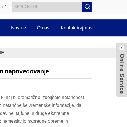
sh
Novice
O nas
Kontaktiraj nas
JE
lo napovedovanje
ki naj bi dramatično izboljšalo natančnost
ti natančnejše vremenske informacije, da
padavine, tajfune in druge ekstremne
z namestitvijo napredne opreme in