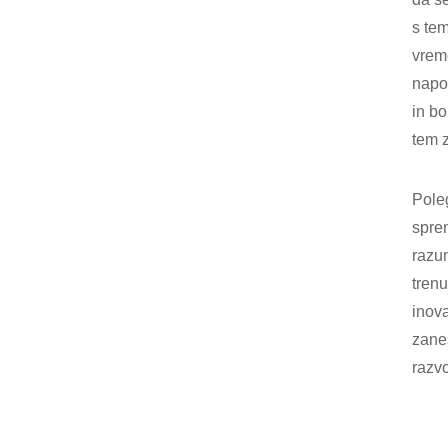
s te
vrem
napo
in b
tem 
Pole
spre
razu
trenu
inova
zanes
razvo