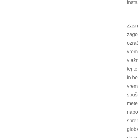
inst
Zasn
zagot
ozrač
vrem
vlažn
tej t
in be
vrem
spuš
mete
napo
spre
glob
da se