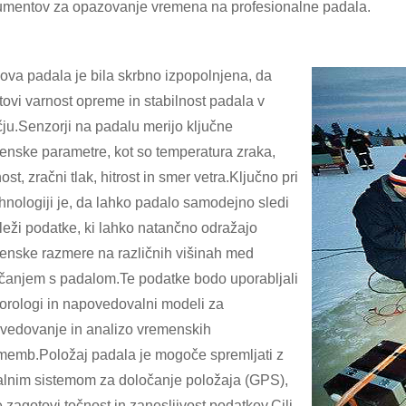
rumentov za opazovanje vremena na profesionalne padala.
ova padala je bila skrbno izpopolnjena, da
ovi varnost opreme in stabilnost padala v
ju.Senzorji na padalu merijo ključne
enske parametre, kot so temperatura zraka,
ost, zračni tlak, hitrost in smer vetra.Ključno pri
ehnologiji je, da lahko padalo samodejno sledi
leži podatke, ki lahko natančno odražajo
enske razmere na različnih višinah med
čanjem s padalom.Te podatke bodo uporabljali
orologi in napovedovalni modeli za
vedovanje in analizo vremenskih
memb.Položaj padala je mogoče spremljati z
alnim sistemom za določanje položaja (GPS),
 zagotovi točnost in zanesljivost podatkov.Cilj