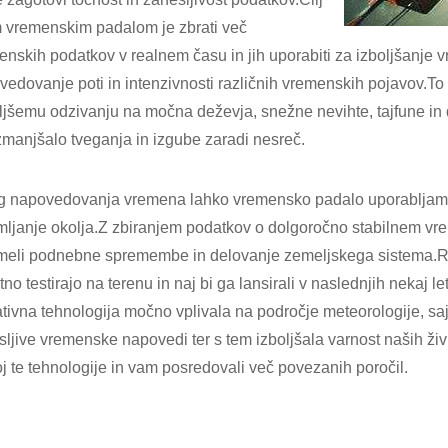
m vremenskim padalom je zbrati več
enskih podatkov v realnem času in jih uporabiti za izboljšanje
vedovanje poti in intenzivnosti različnih vremenskih pojavov.T
oljšemu odzivanju na močna deževja, snežne nevihte, tajfune in
zmanjšalo tveganja in izgube zaradi nesreč.
g napovedovanja vremena lahko vremensko padalo uporabljamo 
mljanje okolja.Z zbiranjem podatkov o dolgoročno stabilnem vr
meli podnebne spremembe in delovanje zemeljskega sistema.
tno testirajo na terenu in naj bi ga lansirali v naslednjih nekaj l
tivna tehnologija močno vplivala na področje meteorologije, saj
ljive vremenske napovedi ter s tem izboljšala varnost naših živ
j te tehnologije in vam posredovali več povezanih poročil.