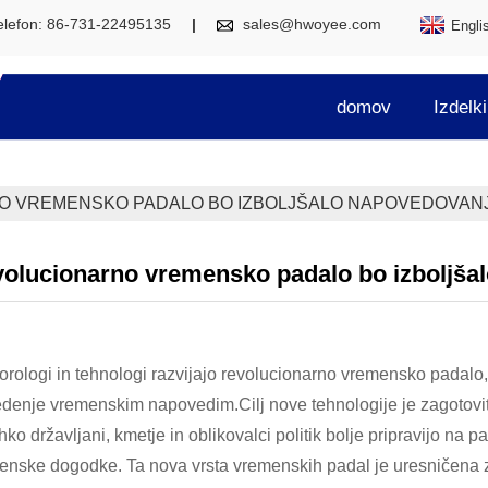
elefon: 86-731-22495135
sales@hwoyee.com
Engli
domov
Izdelki
O VREMENSKO PADALO BO IZBOLJŠALO NAPOVEDOVAN
olucionarno vremensko padalo bo izboljša
rologi in tehnologi razvijajo revolucionarno vremensko padalo, 
ledenje vremenskim napovedim.Cilj nove tehnologije je zagotovi
hko državljani, kmetje in oblikovalci politik bolje pripravijo na 
enske dogodke. Ta nova vrsta vremenskih padal je uresničena 